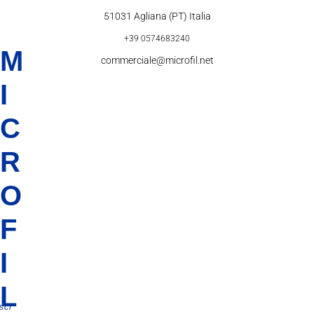
51031 Agliana (PT) Italia
+39 0574683240
M
commerciale@microfil.net
I
C
R
O
F
I
L
scl