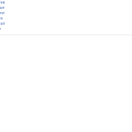
iva
 un
rvi
io
sil
e