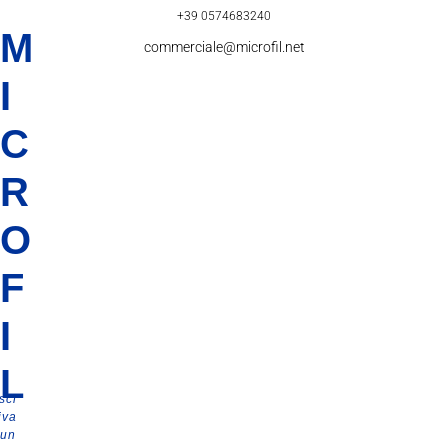
+39 0574683240
M
commerciale@microfil.net
I
C
R
O
F
I
L
scl
iva
 un